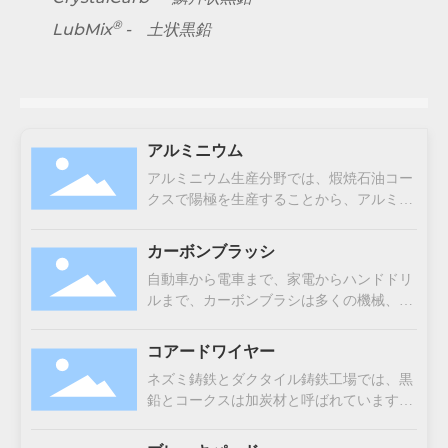
®
LubMix
-
土状黒鉛
アルミニウム
アルミニウム生産分野では、煆焼石油コー
クスで陽極を生産することから、アルミニ
ウム生産ラインの肝心部品として使われて
いる黒鉛まで、カーボンと黒鉛が重要な地
カーボンブラッシ
位にあります。コカングラファイトのカー
自動車から電車まで、家電からハンドドリ
ボンと黒鉛製品は、世界のアルミニウムサ
ルまで、カーボンブラシは多くの機械、設
プライチェーンにおけるエンドユーザーの
備、工具のモーターの電流伝送に不可欠で
特定のニーズに対応するように設計された
す。黒鉛はこのカーボンブラシの重要な組
のです。
コアードワイヤー
成となります。
ネズミ鋳鉄とダクタイル鋳鉄工場では、黒
鉛とコークスは加炭材と呼ばれています。
加炭材の加炭効率を向上、ミクロ構造を改
善、加工性能を強化、収縮率を制御、コス