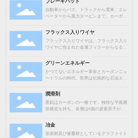
ブレーキパッド
トを低減出来るように、黒鉛とコークスは
自動車からバス、トラックから電車、エレ
コバルト、ニッケル、フェロシリコンなど
ベーターから風力タービンまで、カーボン
の金属元素と心線に圧延してコアードワイ
と黒鉛はさまざまな車両ブレーキシステム
ヤ―にされています。
の摩擦材料に不可欠な役割を果たしていま
フラックス入りワイヤ
す。工業用摩擦材料はブレーキの性能特性
フラックス入りワイヤは、フラックス入り
を実現するために15〜30種類の異なる原材
ワイヤに包まれた金属フィラーからなる重
料が必要であり、原材料の調合も複雑で
要な溶接消耗品です。フラックス入りワイ
す。
ヤの一つの製剤としている黒鉛は、溶接ア
グリーンエネルギー
ークを安定化させられるし、熱分布を均一
かつてないエネルギー革命とカーボンニュ
に制御することもさせられます。これによ
ートラルの時代、世界は伝統的な石油エネ
り、溶接跡がより清潔になり、スパッタが
ルギーからより環境に優しく、より持続可
減少し、機械的強度が向上します。黒鉛の
能なエネルギーへの急速な転換していま
熱安定性と導電性は製造プロセスの最適
潤滑剤
す。この転換は、風力、潮汐力、太陽光、
化、エネルギー効率の向上、溶接性能の一
黒鉛はカーボンの一種です。独特な平面層
燃料電池、リチウムイオン技術を含む幅広
致性を確保においても重要な役割を果たし
状構造を持ち、各層は6個の炭素原子があ
いエネルギー形態を指しています。特に電
ています。
ります。この構造により、黒鉛は優れた自
気交通は、環境にやさしい再生可能エネル
己潤滑性能を持っています。また、この平
ギーソリューションへの世界的な傾向を反
冶金
面層状構造同士が分子間力によって緩く結
映して、持続可能な成長への次世代の取り
加炭材及び被覆材としているグラファイト
合していることにより、黒鉛が耐久性と耐
組みの象徴として浮上しています。