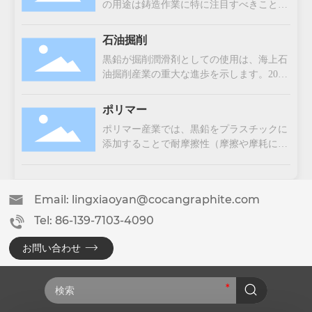
の用途は鋳造作業に特に注目すべきことで
摩耗性を要求する用途に最適な潤滑剤とな
す。黒鉛を別の重要な原料と混合使用する
るように、最小の抵抗で相互に摺動するこ
ことにより、フェラスメタルの特性を向上
とができます。また、黒鉛の圧力と熱に対
石油掘削
させるので、その純度が一番大事となりま
する弾力性は、潤滑剤業界の広範な工業応
黒鉛が掘削潤滑剤としての使用は、海上石
す。人造黒鉛とコークスの使用は、ネズミ
用における適用性をさらに強化しました。
油掘削産業の重大な進歩を示します。20世
鋳鉄またはダクタイル鋳鉄の金属品質向上
紀中期に初めて黒鉛を導入して、現在は黒
において重要な役割をしています。
鉛が現代掘削作業の重要な材料に発展して
ポリマー
きました。但し、黒鉛はほかの掘削液との
ポリマー産業では、黒鉛をプラスチックに
相性悪さ、特にスラリー損失をもたらすた
添加することで耐摩擦性（摩擦や摩耗に関
め、幅広く使用されるには課題がありま
連）や導電性を大幅に向上させることがで
す。この一般的な問題は、掘削ラグい、井
きます。コカングラファイトは、ポリマー
戸漏れ、井筒の不安定性などの深刻な合併
業界の特定のニーズを満たすために製品を
症を引き起こす可能性があり、掘削コスト
Email: lingxiaoyan@cocangraphite.com
カスタマイズしております。これらの黒鉛
の上昇、地層の損傷による生産性の低下に
系ポリマー添加剤は様々な分野で使用され
Tel: 86-139-7103-4090
なる可能性もあります。
ています。製品の性能を高めるために、黒
鉛系ポリマーはエンジニアリング、高性能
お問い合わせ
熱可塑性プラスチック、熱硬化性樹脂、
PTFE、コーティング、接着剤、シーラン
トとエラストマーに使われています。