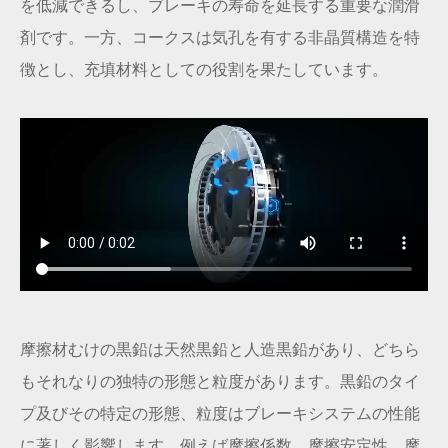
を低減できるし、ブレーキの寿命を延長する重要な潤滑
剤です。一方、コークスは気孔を有する非晶質構造を特
徴とし、充填材料としての役割を果たしています。
摩擦材むけの黒鉛は天然黒鉛と人造黒鉛があり、どちら
もそれなりの独特の形態と粒度があります。黒鉛のタイ
プ及びその特定の形態、粒度はブレーキシステムの性能
に著しく影響します。例えば摩擦係数、摩擦安定性、摩