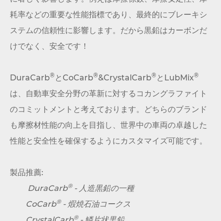
耗率などの重要な性能指標であり、最終的にブレーキシ
ステムの信頼性に影響します。だから黒鉛はカーボンだ
けでなく、安全です！
®
®
®
®
DuraCarb
とCoCarb
&CrystalCarb
とLubMix
は、自動車安全分野の革新に対するコカングラファイト
のコミットメントと考えております。どちらのブランド
も摩擦材性能の向上を目指し、世界中の車両の卓越した
性能と安全性を確保するようにカスタマイズ可能です。
製品推薦:
®
DuraCarb
-
人造黒鉛の一種
®
CoCarb
-
煆焼石油コークス
®
CrystalCarb
-
鱗片状黒鉛