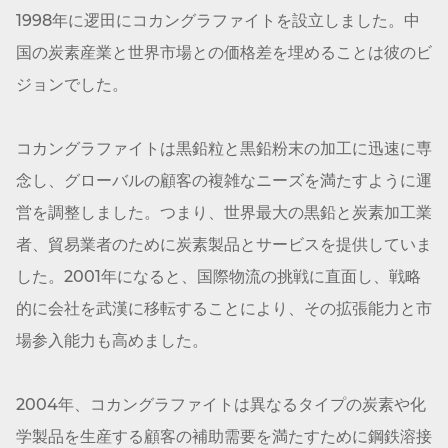
1998年に逻田にコカン
グラファイト
を設立しました。中
国の炭素産業と世界市場との価格差を埋めることは彼のビ
ジョンでした。
コカン
グラファイト
は黒鉛粒と黒鉛粉末の加工に迅速に専
念し、グローバルの顧客の複雑なニーズを満たすように運
営を調整しました。つまり、世界最大の黒鉛と炭素加工業
者、貿易業者のために炭素製品とサービスを提供していま
した。2001年になると、国際物流の挑戦に直面し、戦略
的に会社を武漢に移転することにより、その拡張能力と市
場参入能力も高めました。
2004年、コカン
グラファイト
は異なるタイプの炭素や化
学製品を生産する顧客の補助需要を満たすために鋼鉄溶接