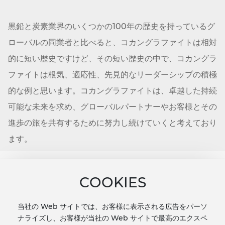
黒鉛と炭素業界のいくつかの100年の歴史を持っているグ
ローバルの同業者と比べると、コカン
グラファイトは
相対
的に短い歴史ですけど、その短い歴史の中で、コカン
グラ
ファイト
は根気、適応性、先見的なリーダーシップの積極
的な例と思います。コカン
グラファイト
は、卓越した持続
可能な未来を求め、グローバルパートナーやお客様とその
進歩の旅を共有するために努力し続けていくと考えており
ます。
Email: lingxiaoyan@cocangraphite.com
COOKIES
Tel: 86-139-7103-4090
お問い合わせ
当社の Web サイトでは、お客様に表示される広告をパーソ
ナライズし、お客様が当社の Web サイトで最高のエクスペ