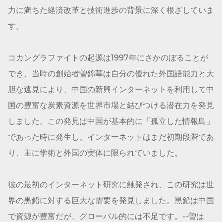
力に満ちた経済改革と技術進歩の背景に深く根ざしていま
す。
コカン
グラファイト
の起源は1997年にさかのぼることが
でき、当時の創始者曽錦華は自分の優れた外国語能力と大
胆な遠見により、中国の新興インターネットを利用して中
国の豊富な炭素資源を世界市場と結びつける潜在力を発見
しました。この発見は中国が基本的に「孤立した情報島」
であった時に発生し、インターネットはまだ初期段階であ
り、主に学術と外国の実体に限られていました。
彼の最初のインターネット研究に触発され、この研究は世
界の黒鉛に対する巨大な需要を発見しました。黒鉛は中国
で資源が豊富だが、グローバル的には不足です。--曽は